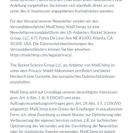
Anleitung vorgehalten. Sie können sich ebenfalls direkt an uns
unter den in Impressum angegebenen Kontaktdaten wenden.
Für den Versand unserer Newsletter senden wir den
Versanddienstleister MailChimp. MailChimps ist eine
Newsletterversandplattform des US-Anbieters Rocket Science
Group, LLC, 675 Ponce De Leon Ave NE #5000, Atlanta, GA
30308, USA. Die Datenschutzbestimmungen des
Versanddienstleisters können Sie hier einsehen:
https://mailchimp.com/legal/privacy/.
The Rocket Science Group LLC als Anbieter von MailChimp ist
unter dem Privacy-Shield-Abkommen zertifiziert und bietet
hierdurch eine Garantie, das europäisches Datenschutzniveau
einzuhalten.
MailChimp wird auf Grundlage unserer berechtigten Interessen
gem. Art. 6 Abs. 1 lit. f) DSGVO und eines
Auftragsverarbeitungsvertrages gem. Art. 28 Abs. 3 S. 1 DSGVO
eingesetzt. MailChimp kann Daten der Empfänger in pseudonymer
Form, d.h. ohne Zuordnung zu einem Nutzer, zur Optimierung oder
Verbesserung der eigenen Services nutzen, z.B. zur technischen
Optimierung des Versandes und der Darstellung der Newsletter
oder für statistische Zwecke verwenden. MailChimp ist jedoch